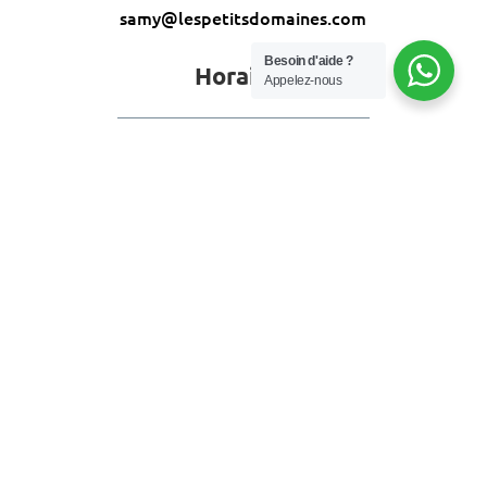
samy@lespetitsdomaines.com
Besoin d'aide ?
Horaires
Appelez-nous
Ouvert 7 jours / 7
: 15h – 20h
Lundi
au
:10h – 20h
Mardi
Samedi
: 10h – 13h
Dimanche
L’abus d’alcool est dangereux pour la santé. A
consommer avec modération.
Vente interdite aux mineurs
Accès aux personnes à mobilités réduite